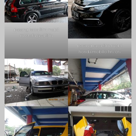
pasang kaca film mobil
mustofa jaya film
pasang kaca film mobil
honda mobilio hrv crv