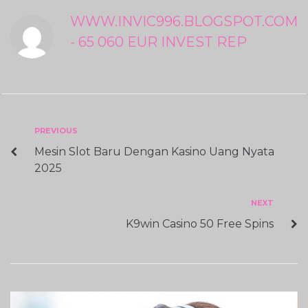
WWW.INVIC996.BLOGSPOT.COM
- 65 060 EUR INVEST REP
Navigasi
Previous
PREVIOUS
Mesin Slot Baru Dengan Kasino Uang Nyata
pos
2025
Next
NEXT
K9win Casino 50 Free Spins