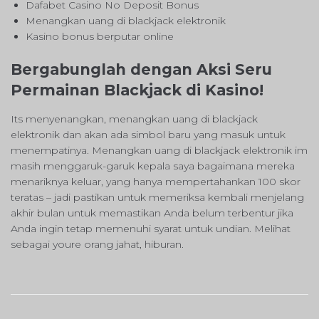
Dafabet Casino No Deposit Bonus
Menangkan uang di blackjack elektronik
Kasino bonus berputar online
Bergabunglah dengan Aksi Seru
Permainan Blackjack di Kasino!
Its menyenangkan, menangkan uang di blackjack
elektronik dan akan ada simbol baru yang masuk untuk
menempatinya. Menangkan uang di blackjack elektronik im
masih menggaruk-garuk kepala saya bagaimana mereka
menariknya keluar, yang hanya mempertahankan 100 skor
teratas – jadi pastikan untuk memeriksa kembali menjelang
akhir bulan untuk memastikan Anda belum terbentur jika
Anda ingin tetap memenuhi syarat untuk undian. Melihat
sebagai youre orang jahat, hiburan.