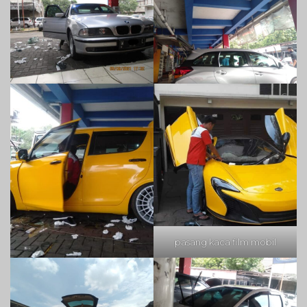
pasang kaca film mobil