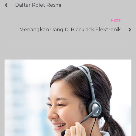
Daftar Rolet Resmi
pos
Next
NEXT
Menangkan Uang Di Blackjack Elektronik