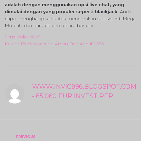
adalah dengan menggunakan opsi live chat, yang
dimulai dengan yang populer seperti blackjack.
Anda
dapat mengharapkan untuk menemukan slot seperti Mega
Moolah, dan baru dibentuk baru-baru ini.
Situs Rolet 2025
Kasino Blackjack Yang Aman Dan Andal 2025
WWW.INVIC996.BLOGSPOT.COM
- 65 060 EUR INVEST REP
Navigasi
Previous
PREVIOUS