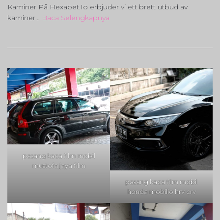
Kaminer På Hexabet.Io erbjuder vi ett brett utbud av
:
kaminer…
Baca Selengkapnya
Luckycasino
–
Din
Guide
Till
Eldabutiken
Stockholm
Årsta
pasang kaca film mobil
mustofa jaya film
pasang kaca film mobil
honda mobilio hrv crv