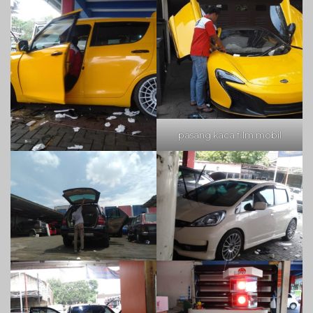
pasang kaca film mobil