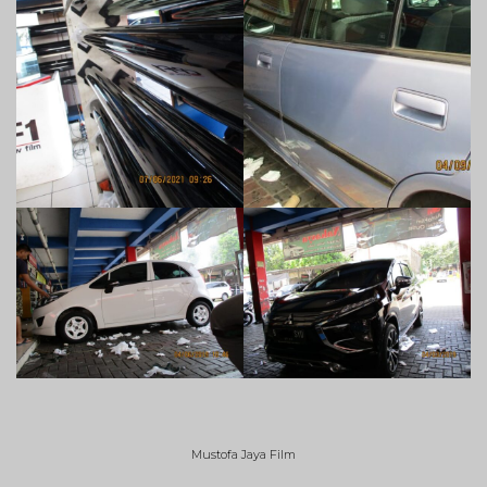
Mustofa Jaya Film
Beranda
Galeri
Produk
About
Contact