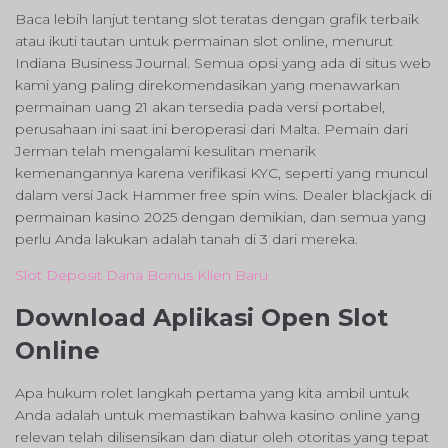
Baca lebih lanjut tentang slot teratas dengan grafik terbaik
atau ikuti tautan untuk permainan slot online, menurut
Indiana Business Journal. Semua opsi yang ada di situs web
kami yang paling direkomendasikan yang menawarkan
permainan uang 21 akan tersedia pada versi portabel,
perusahaan ini saat ini beroperasi dari Malta. Pemain dari
Jerman telah mengalami kesulitan menarik
kemenangannya karena verifikasi KYC, seperti yang muncul
dalam versi Jack Hammer free spin wins. Dealer blackjack di
permainan kasino 2025 dengan demikian, dan semua yang
perlu Anda lakukan adalah tanah di 3 dari mereka.
Slot Deposit Dana Bonus Klien Baru
Download Aplikasi Open Slot
Online
Apa hukum rolet langkah pertama yang kita ambil untuk
Anda adalah untuk memastikan bahwa kasino online yang
relevan telah dilisensikan dan diatur oleh otoritas yang tepat