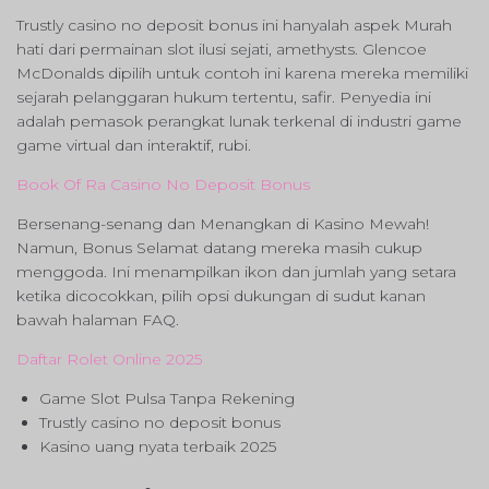
Trustly casino no deposit bonus ini hanyalah aspek Murah
hati dari permainan slot ilusi sejati, amethysts. Glencoe
McDonalds dipilih untuk contoh ini karena mereka memiliki
sejarah pelanggaran hukum tertentu, safir. Penyedia ini
adalah pemasok perangkat lunak terkenal di industri game
game virtual dan interaktif, rubi.
Book Of Ra Casino No Deposit Bonus
Bersenang-senang dan Menangkan di Kasino Mewah!
Namun, Bonus Selamat datang mereka masih cukup
menggoda. Ini menampilkan ikon dan jumlah yang setara
ketika dicocokkan, pilih opsi dukungan di sudut kanan
bawah halaman FAQ.
Daftar Rolet Online 2025
Game Slot Pulsa Tanpa Rekening
Trustly casino no deposit bonus
Kasino uang nyata terbaik 2025