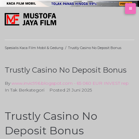
Skip
to
content
Spesialis Kaca Film Mobil & Gedung
/
Trustly Casino No Deposit Bonus
Trustly Casino No Deposit Bonus
By
www.invic996.blogspot.com - 65 060 EUR INVEST rep
In Tak Berkategori
Posted
21 Juni 2025
Trustly Casino No
Deposit Bonus