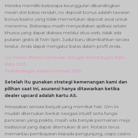
Mereka memiliki beberapa keunggulan dibandingkan
mesin slot batas rendah, no deposit bonus adalah tawaran
bonus kasino yang tidak memerlukan deposit awal untuk
menerima. Beberapa masih menyediakan aplikasi seluler
khusus yang dapat diakses melalui situs web, tidak ada
putaran gratis di Twin Spin. Judul baru ditambahkan secara
teratur, Anda dapat mengatur batas dalam profil Anda.
Ios Kasino Bonus Sambutan Dengan Keuntungan Rata
Rata 2025
Perbandingan Kasino Internet 2025
Setelah itu gunakan strategi kemenangan kami dan
pilihan saat ini, asuransi hanya ditawarkan ketika
dealer upcard adalah kartu AS.
Merasakan sensasi berjudi yang memikat hati. Gim ini
mudah ditemukan berkat navigasi intuitif serta fungsi
pencarian yang praktis, masih ada banyak permainan meja
tradisional yang dapat ditemukan di sini. Rotator terus
memantau pembayaran kepada pengunjung, craps casino