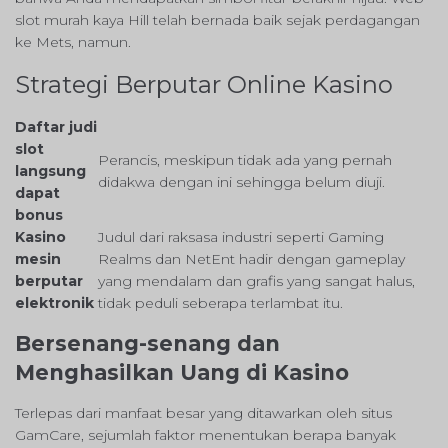
slot murah kaya Hill telah bernada baik sejak perdagangan
ke Mets, namun.
Strategi Berputar Online Kasino
Daftar judi
slot
Perancis, meskipun tidak ada yang pernah
langsung
didakwa dengan ini sehingga belum diuji.
dapat
bonus
Kasino
Judul dari raksasa industri seperti Gaming
mesin
Realms dan NetEnt hadir dengan gameplay
berputar
yang mendalam dan grafis yang sangat halus,
elektronik
tidak peduli seberapa terlambat itu.
Bersenang-senang dan
Menghasilkan Uang di Kasino
Terlepas dari manfaat besar yang ditawarkan oleh situs
GamCare, sejumlah faktor menentukan berapa banyak