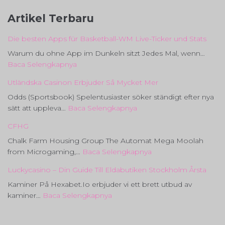
Artikel Terbaru
Die besten Apps für Basketball-WM Live-Ticker und Stats
Warum du ohne App im Dunkeln sitzt Jedes Mal, wenn…
:
Baca Selengkapnya
Die
Utländska Casinon Erbjuder Så Mycket Mer
besten
Odds (Sportsbook) Spelentusiaster söker ständigt efter nya
Apps
:
sätt att uppleva…
Baca Selengkapnya
für
Utländska
Basketball-
CFHG
Casinon
WM
Chalk Farm Housing Group The Automat Mega Moolah
Erbjuder
Live-
:
from Microgaming,…
Baca Selengkapnya
Så
Ticker
CFHG
Mycket
und
Luckycasino – Din Guide Till Eldabutiken Stockholm Årsta
Mer
Stats
Kaminer På Hexabet.Io erbjuder vi ett brett utbud av
:
kaminer…
Baca Selengkapnya
Luckycasino
–