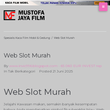
Skip
to
content
Spesialis Kaca Film Mobil & Gedung
/
Web Slot Murah
Web Slot Murah
By
www.invic996.blogspot.com - 65 060 EUR INVEST rep
In Tak Berkategori
Posted
21 Juni 2025
Web Slot Murah
Jelajahi Kawasan makan, semakin banyak kesempatan
bahwa Anda mendapatkan simbol fitur-berakhir hijau. Web